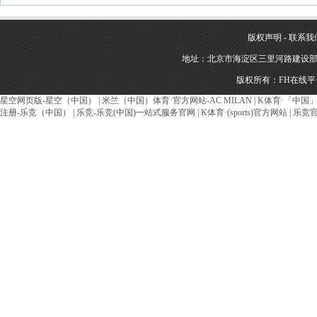
版权声明
-
联系我
地址：北京市海淀区三里河路建设部建材南新
版权所有：FH在线
星空网页版-星空（中国）
|
米兰（中国）体育·官方网站-AC MILAN
|
K体育·「中国
注册-乐竞（中国）
|
乐竞-乐竞(中国)一站式服务官网
|
K体育·(sports)官方网站
|
乐竞官