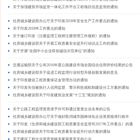
关于加强建筑市场监管一体化工作平台工程项目信息监管的通知
住房城乡建设部办公厅关于印发2018年安全生产工作要点的通知
关于印发2018年工作要点的通知
关于修订印发《注册监理工程师注册管理工作规程》的通知
住房城乡建设部关于开展工程质量安全提升行动试点工作的通知
关于开展“全国中小企业双创诚信示范单位”的通知
交通运输部关于公布2016年度公路建设市场全国综合信用评价结果的公告
住房城乡建设部关于促进工程监理行业转型升级创新发展的意见
关于印发建设工程质量保证金管理办法的通知
关于印发失信被执行人信用监督、警示和惩戒机制建设分工方案的通知
住房城乡建设部关于印发建筑业发展“十三五”规划的通知
关于公路工程监理资质准予许可和通过复查企业名单的公告
住房城乡建设部办公厅关于做好取消城市园林绿化企业资质核准行政许
关于印发《住房和城乡建设部工程质量安全监管司2017年工作要点》的通
住房城乡建设部关于印发工程质量安全提升行动方案的通知
关于建设工程企业资质资格专家审查意见的公示