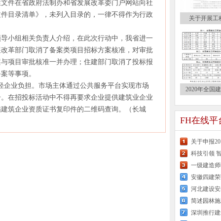
文件在省政府法制办和省发展改革委门户网站向社
文件目录清单》，未列入目录的，一律不得作为行政
关于开展工
导小组相关负责人介绍，在此次行动中，我省进一
展改革部门取消了备案类项目招标方案核准，对审批
案与项目审批核准一并办理；住建部门取消了投标报
备案等事项。
轻企业负担。市场主体通过公共服务平台实现市场
2020年全国
册。在招投标活动中不得再要求企业提供建筑业企业
描建筑企业资质证书复印件的二维码查询。（长城
FH在线
关于申报2
科技引领 
一级建造师
安徽四建荣
简述园林施
深圳推行建