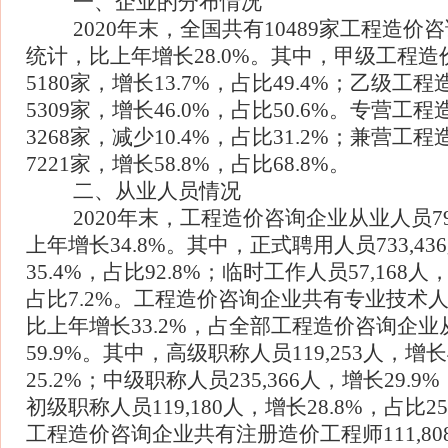
一、企业的分布情况
2020年末，全国共有10489家工程造价
统计，比上年增长28.0%。其中，甲级工程
5180家，增长13.7%，占比49.4%；乙级工
5309家，增长46.0%，占比50.6%。专营工
3268家，减少10.4%，占比31.2%；兼营工
7221家，增长58.8%，占比68.8%。
二、从业人员情况
2020年末，工程造价咨询企业从业人员790
上年增长34.8%。其中，正式聘用人员733,43
35.4%，占比92.8%；临时工作人员57,168人
占比7.2%。工程造价咨询企业共有专业技术人员4
比上年增长33.2%，占全部工程造价咨询企
59.9%。其中，高级职称人员119,253人，增长
25.2%；中级职称人员235,366人，增长29.9%
初级职称人员119,180人，增长28.8%，占比25
工程造价咨询企业共有注册造价工程师111,8