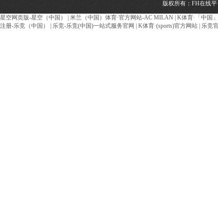
版权所有：FH在线
星空网页版-星空（中国）
|
米兰（中国）体育·官方网站-AC MILAN
|
K体育·「中国
注册-乐竞（中国）
|
乐竞-乐竞(中国)一站式服务官网
|
K体育·(sports)官方网站
|
乐竞官