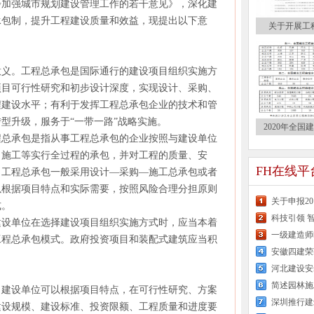
加强城市规划建设管理工作的若干意见》，深化建
承包制，提升工程建设质量和效益，现提出以下意
关于开展工
义。工程总承包是国际通行的建设项目组织实施方
项目可行性研究和初步设计深度，实现设计、采购、
程建设水平；有利于发挥工程总承包企业的技术和管
型升级，服务于“一带一路”战略实施。
2020年全国
总承包是指从事工程总承包的企业按照与建设单位
、施工等实行全过程的承包，并对工程的质量、安
FH在线
。工程总承包一般采用设计—采购—施工总承包或者
以根据项目特点和实际需要，按照风险合理分担原则
关于申报2
式。
科技引领 
设单位在选择建设项目组织实施方式时，应当本着
一级建造师
工程总承包模式。政府投资项目和装配式建筑应当积
安徽四建荣
简述园林施
建设单位可以根据项目特点，在可行性研究、方案
深圳推行建
建设规模、建设标准、投资限额、工程质量和进度要