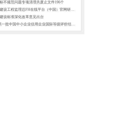
标不规范问题专项清理共废止文件196个
山西省交通建设工程监理总FH在线平台（中国）官网研发的两项成果获得国家
建设标准深化改革意见出台
2016年8月第一批中国中小企业信用企业国际等级评价结果公