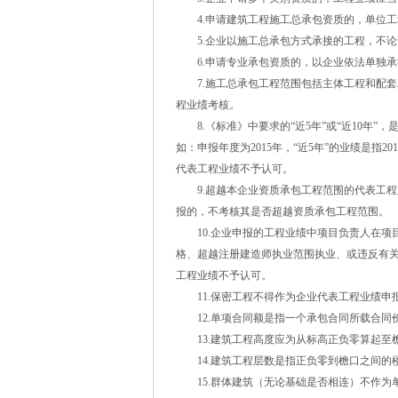
4.申请建筑工程施工总承包资质的，单位工
5.企业以施工总承包方式承接的工程，不论
6.申请专业承包资质的，以企业依法单独承
7.施工总承包工程范围包括主体工程和配套
程业绩考核。
8.《标准》中要求的“近5年”或“近10年”
如：申报年度为2015年，“近5年”的业绩是指
代表工程业绩不予认可。
9.超越本企业资质承包工程范围的代表工程
报的，不考核其是否超越资质承包工程范围。
10.企业申报的工程业绩中项目负责人在项
格、超越注册建造师执业范围执业、或违反有
工程业绩不予认可。
11.保密工程不得作为企业代表工程业绩申
12.单项合同额是指一个承包合同所载合同
13.建筑工程高度应为从标高正负零算起至
14.建筑工程层数是指正负零到檐口之间的
15.群体建筑（无论基础是否相连）不作为