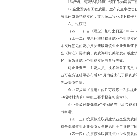
16.轻钢、网架结构跨度业绩不作为建筑工
17.企业因负有工程质量、生产安全事故责
报批评或撤销资质的，其相应工程业绩不得作
六、过渡期
（四十一）自《规定》施行之日至2016年12
（四十二）按原标准取得建筑业企业资质的企业
本实施意见的要求换发新版建筑业企业资质证
合《标准》要求的，资质许可机关颁发新版建筑业
起，旧版建筑业企业资质证书自行失效。
对企业资产、主要人员、技术装备不满足《
业可在换证结果公布后3个月内提出低于原资质
等级资质申请。
企业应按照《规定》的许可程序一次性提出
申报材料清单》中换证要求提交相应材料。
企业最多只能选择5个类别的专业承包资质换
出申请。
（四十三）按原标准取得建筑业企业资质的
有全部建筑业企业资质应当按第四十二条规定
（四十四）按原标准取得建筑业企业资质的