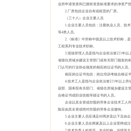
业所申请资质和已拥有资质标准要求的净资产
2.厂房包括企业自有或租赁的厂房。
（三十八）企业主要人员
1.企业主要人员包括：注册执业人员、技术
等4类人员。
2.《标准》中所称中级及以上技术职称，是
工程系列专业技术职称。
3.现场管理人员是指与企业依法签订1年以
省级住房城乡建设主管部门或有关部门颁发的
门认可的行业协会颁发的相应岗位证书的人员
相应岗位证书包括：岗位培训考核合格证书
4.技术工人是指与企业依法签订1年以上劳
设部、国务院有关部门、省级住房城乡建设主
合格证书或职业技能等级证书的人员。
企业以其全资或控股的劳务企业技术工人作
险应由其全资或绝对控股的劳务企业缴纳。
5.企业主要人员应满足60周岁及以下且由
6.企业主要人员在两家及以上企业受聘或注
7.技术负责人的资历、专业职称、业绩等方