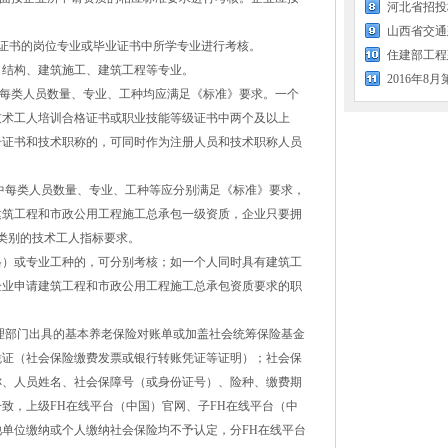
河北省招投
。
证书的岗位专业或毕业证书中所学专业进行考核。
住建部工程
结构、建筑施工、建筑工程等专业。
每类人员数量、专业、工种均应满足《标准》要求。一个
技术工人培训合格证书或职业技能等级证书中两个及以上
册证书和技术职称的，可同时作为注册人员和技术职称人员
中每类人员数量、专业、工种等应分别满足《标准》要求，
建筑工程和市政公用工程施工总承包一级资质，企业只要拥
个类别的技术工人指标要求。
）或专业工种的，可分别考核；如一个人同时具有建筑工
企业申请建筑工程和市政公用工程施工总承包资质要求的职
理部门出具的基本养老保险对账单或加盖社会统筹保险基金
凭证（社会保险缴费发票或银行转账凭证等证明）；社会保
称、人员姓名、社会保障号（或身份证号）、险种、缴费期
致，上级FH在线平台（中国）官网、子FH在线平台（中
单位缴纳或个人缴纳社会保险均不予认定，分FH在线平台