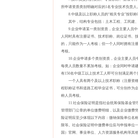
所申请资质类别明确对应的1名专业技术负责人
8.中级及以上职称人员的“相关专业”按职称
其中，结构专业包括：土木工程、工民建、
9.企业申请某一类别资质，企业主要人员中
人同时具有注册证书、技术职称、岗位证书、
的，只能作为一人考核；但一个人同时拥有注
考核。
10.企业申请多个类别资质，企业主要人员
每类人员数量不累加考核。如：企业同时申请
有150名中级工以上技术工人即可分别满足两
一个人具有两个及以上技术职称（注册资格
程职称证书和道路工程毕业证书，可分别作为
称人员考核。
11.社会保险证明是指社会统筹保险基金管
管理部门公章的单位缴费明细，以及企业缴费
险证明应至少体现以下内容：缴纳保险单位名
限等。社会保险证明中缴费单位应与申报单位一
国）官网、事业单位、人力资源服务机构等其他