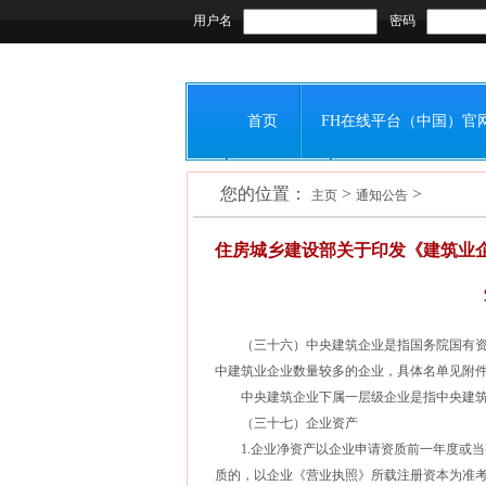
用户名
密码
首页
FH在线平台（中国）官
您的位置：
>
>
会员之窗
联系我们
主页
通知公告
住房城乡建设部关于印发《建筑业
（三十六）中央建筑企业是指国务院国有资
中建筑业企业数量较多的企业，具体名单见附件4
中央建筑企业下属一层级企业是指中央建筑
（三十七）企业资产
1.企业净资产以企业申请资质前一年度或当
质的，以企业《营业执照》所载注册资本为准