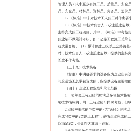
管理人员30人中至少有施工员、质量员、安全
员、安全员、材料员、资料员、劳务员、造价
17.《标准》中未对技术工人的工种作出要
18.《标准》中技术负责人（或注册建造师
主持完成的工程项目。其中，《标准》中考核
的业绩不做累计考核。如：公路工程施工总承包
程质量合格。（1）累计修建三级以上公路路基
时，技术负责人（或注册建造师）提供的主持
长度不作考核。
（三十九）技术装备
《标准》中明确要求的设备应为企业自有设
与航道施工总承包资质的，应提供设备主要性
（四十）企业工程业绩和承包范围
1.一项单位工程业绩同时满足多项技术指标
项技术指标的，同一工程业绩可同时考核，但
2.业绩中要求的“×类中的×类”必须分别满
完成“4类中的2类以上工程”，是指企业完成的
应满足2类，否则即为业绩不达标。
3.企业申请多个类别资质的，工程业绩应当