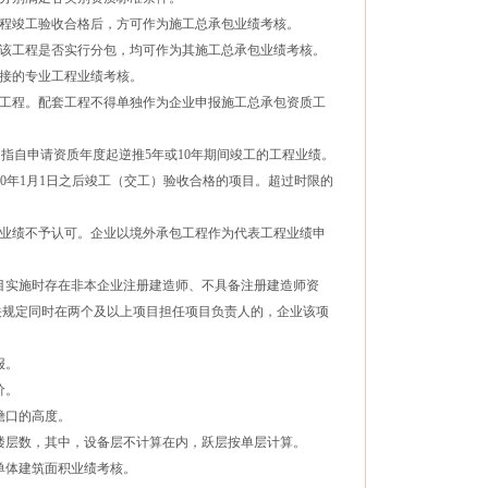
程竣工验收合格后，方可作为施工总承包业绩考核。
该工程是否实行分包，均可作为其施工总承包业绩考核。
接的专业工程业绩考核。
工程。配套工程不得单独作为企业申报施工总承包资质工
，是指自申请资质年度起逆推5年或10年期间竣工的工程业绩。
2010年1月1日之后竣工（交工）验收合格的项目。超过时限的
业绩不予认可。企业以境外承包工程作为代表工程业绩申
目实施时存在非本企业注册建造师、不具备注册建造师资
关规定同时在两个及以上项目担任项目负责人的，企业该项
报。
价。
檐口的高度。
楼层数，其中，设备层不计算在内，跃层按单层计算。
单体建筑面积业绩考核。