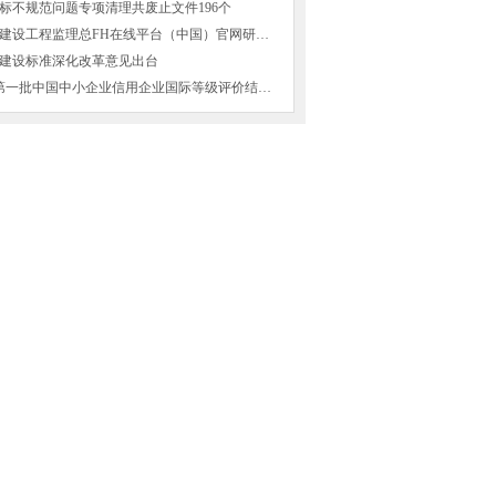
标不规范问题专项清理共废止文件196个
山西省交通建设工程监理总FH在线平台（中国）官网研发的两项成果获得国家
建设标准深化改革意见出台
2016年8月第一批中国中小企业信用企业国际等级评价结果公