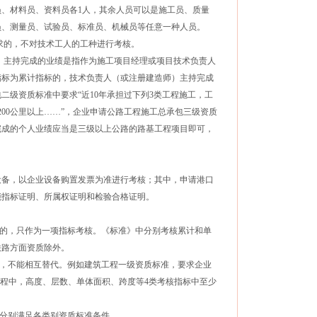
员、材料员、资料员各1人，其余人员可以是施工员、质量
员、测量员、试验员、标准员、机械员等任意一种人员。
求的，不对技术工人的工种进行考核。
）主持完成的业绩是指作为施工项目经理或项目技术负责人
指标为累计指标的，技术负责人（或注册建造师）主持完成
二级资质标准中要求“近10年承担过下列3类工程施工，工
200公里以上……”，企业申请公路工程施工总承包三级资质
完成的个人业绩应当是三级以上公路的路基工程项目即可，
备，以企业设备购置发票为准进行考核；其中，申请港口
能指标证明、所属权证明和检验合格证明。
的，只作为一项指标考核。《标准》中分别考核累计和单
铁路方面资质除外。
足，不能相互替代。例如建筑工程一级资质标准，要求企业
工程中，高度、层数、单体面积、跨度等4类考核指标中至少
分别满足各类别资质标准条件。